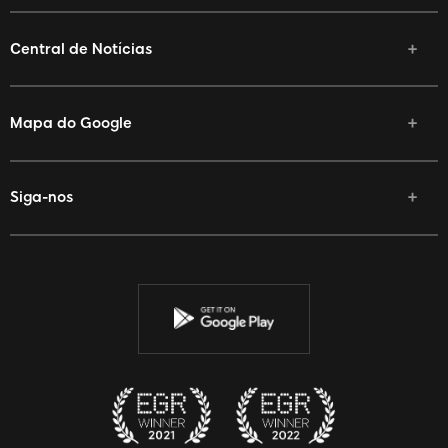
Central de Notícias
Mapa do Google
Siga-nos
Facebook
Twitter
YouTube
Instagram
Discord
Twitch
Reddit