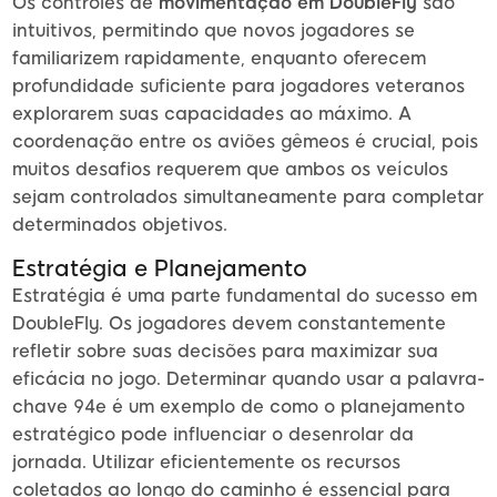
Os controles de
movimentação em DoubleFly
são
intuitivos, permitindo que novos jogadores se
familiarizem rapidamente, enquanto oferecem
profundidade suficiente para jogadores veteranos
explorarem suas capacidades ao máximo. A
coordenação entre os aviões gêmeos é crucial, pois
muitos desafios requerem que ambos os veículos
sejam controlados simultaneamente para completar
determinados objetivos.
Estratégia e Planejamento
Estratégia é uma parte fundamental do sucesso em
DoubleFly. Os jogadores devem constantemente
refletir sobre suas decisões para maximizar sua
eficácia no jogo. Determinar quando usar a palavra-
chave 94e é um exemplo de como o planejamento
estratégico pode influenciar o desenrolar da
jornada. Utilizar eficientemente os recursos
coletados ao longo do caminho é essencial para