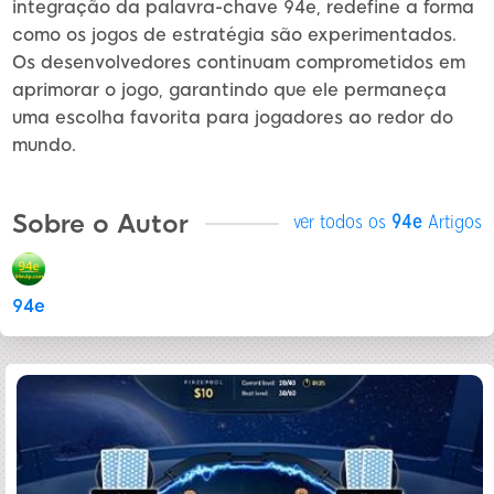
integração da palavra-chave 94e, redefine a forma
como os jogos de estratégia são experimentados.
Os desenvolvedores continuam comprometidos em
aprimorar o jogo, garantindo que ele permaneça
uma escolha favorita para jogadores ao redor do
mundo.
Sobre o Autor
ver todos os
94e
Artigos
94e