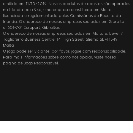
emitida em 11/10/2019. Nossos produtos de apostas são operados
na Irlanda pela 94e, uma empresa constituída em Malta,
licenciada e regulamentada pelos Comissários de Receita da
Irlanda. O endereço de nossas empresas sediadas em Gibraltar
é: 601-701 Europort, Gibraltar.
O endereço de nossas empresas sediadas em Malta é: Level 7,
Tagliaferro Business Centre, 14, High Street, Sliema SLM 1549,
Malta
O jogo pode ser viciante; por favor, jogue com responsabilidade.
Para mais informações sobre como nos apoiar, visite nossa
página de Jogo Responsável.