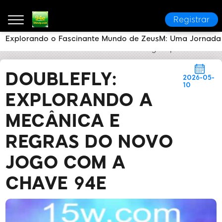
Registrar
Explorando o Fascinante Mundo de ZeusM: Uma Jornada A
94e
Central de Notícias
DoubleFly: Explorando a
DOUBLEFLY:
2026-05-
10
EXPLORANDO A
MECÂNICA E
REGRAS DO NOVO
JOGO COM A
CHAVE 94E