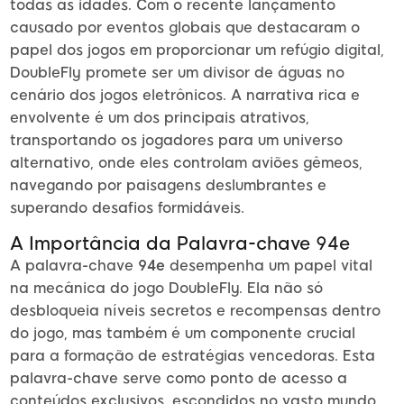
todas as idades. Com o recente lançamento
causado por eventos globais que destacaram o
papel dos jogos em proporcionar um refúgio digital,
DoubleFly promete ser um divisor de águas no
cenário dos jogos eletrônicos. A narrativa rica e
envolvente é um dos principais atrativos,
transportando os jogadores para um universo
alternativo, onde eles controlam aviões gêmeos,
navegando por paisagens deslumbrantes e
superando desafios formidáveis.
A Importância da Palavra-chave 94e
A palavra-chave
94e
desempenha um papel vital
na mecânica do jogo DoubleFly. Ela não só
desbloqueia níveis secretos e recompensas dentro
do jogo, mas também é um componente crucial
para a formação de estratégias vencedoras. Esta
palavra-chave serve como ponto de acesso a
conteúdos exclusivos, escondidos no vasto mundo