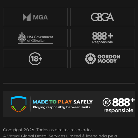
Copyright 2026. Todos os direitos reservados.
A Virtual Global Digital Services Limited é licenciada pela