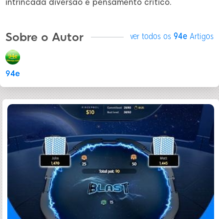
intrincada diversão e pensamento crítico.
Sobre o Autor
ver todos os
94e
Artigos
94e