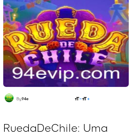
COMPARTILHAR
By
94e
RuedaDeChile: Uma