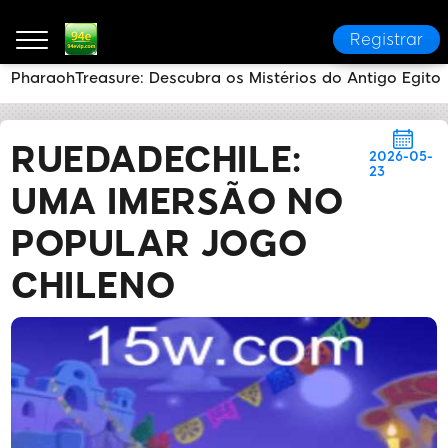
Registrar
PharaohTreasure: Descubra os Mistérios do Antigo Egito
94e
Central de Notícias
RuedaDeChile: Uma Imers
RUEDADECHILE:
2026-05-
23
UMA IMERSÃO NO
POPULAR JOGO
CHILENO